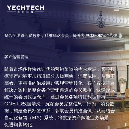
跳
至
内
容
整合全渠道会员数据，精准触达会员，提升客户体验和精准营销。
客户运营管理
随着市场多样快速迭代的营销渠道的需求发展，客户数
据资产能够更加精准细分人物画像、消费属性，从而更
高效、更精准的触发用户实现营销转化。客户数据平台
解决方案则是整合各个营销渠道的会员数据，快速形成
统一的会员数据仓库；通过会员各项特征数据进行
ONE-ID数据清洗，沉淀会员完整信息、行为、消费数
据，构建会员标签体系，获取会员精准画像。从而结合
自动化营销（MA）系统，将数据资产赋能业务场景，
促进销售转化。