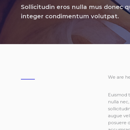
Sollicitudin eros nulla mus donec q
integer condimentum volutpat.
We are he
Euismod t
nulla nec
sollicitud
augue veli
posuere du
accumsan