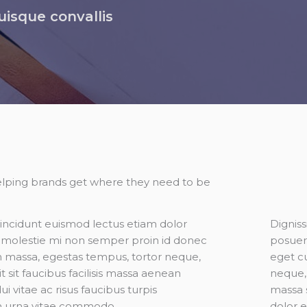
uisque convallis
lping brands get where they need to be
incidunt euismod lectus etiam dolor
Digniss
, molestie mi non semper proin id donec
posuer
in massa, egestas tempus, tortor neque,
eget cu
t sit faucibus facilisis massa aenean
neque,
i vitae ac risus faucibus turpis
massa 
 urna vitae commodo.
dolor 