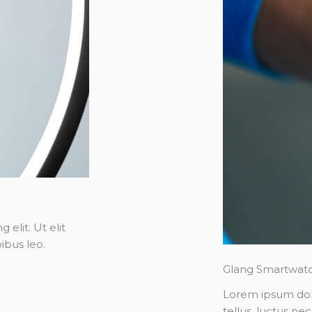
elit. Ut elit
ibus leo.
Glang Smartwat
Lorem ipsum dolor
tellus, luctus ne