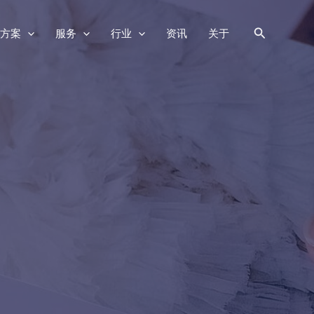
搜
方案
服务
行业
资讯
关于
索